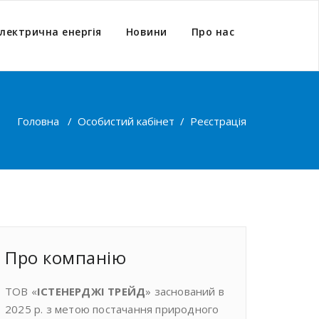
лектрична енергія
Новини
Про нас
Головна
/
Особистий кабінет
/
Реєстрація
Про компанiю
ТОВ «
ІСТЕНЕРДЖІ ТРЕЙД
» заснований в
2025 р. з метою постачання природного