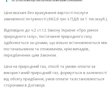
*** до 10 числа місяця, наступного за місяцем споживання.
Ціни вказані без врахування вартості послуги
замовленої потужності (662,6 грн з ПДВ за 1 тис.м.куб.).
Відповідно до ч.2 ст.12 Закону України «Про ринок
природного газу», постачання природного газу
здійснюється за цінами, що вільно встановлюються між
постачальником та споживачем, крім випадків,
передбачених цим Законом.
Ціна на природний газ, спосіб та умови оплати за
використаний природний газ, формується в залежності
від обсягу придбання, умов оплати та встановлюється
сторонами в Договорі.