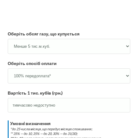
Оберіть обсяг газу, що купується
Оберіть спосіб оплати
Вартiсть 1 тис. кубiв (грн.)
Умовнi визначення
* до 25 числа місяця, що передує місяцю споживання;
** 35% — до 10, 35% — до 20, 30% — до 31(30);