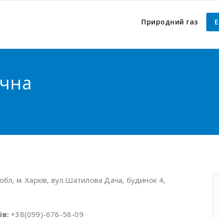
Природний газ
Е
ична
обл, м. Харків, вул.Шатилова Дача, будинок 4,
в:
+38(099)-676-58-09