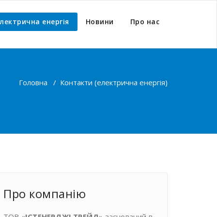
лектрична енергія
Новини
Про нас
Головна
/
Контакти (електрична енергія)
Про компанiю
ТОВ «
ІСТЕНЕРДЖІ ТРЕЙД
» заснований в