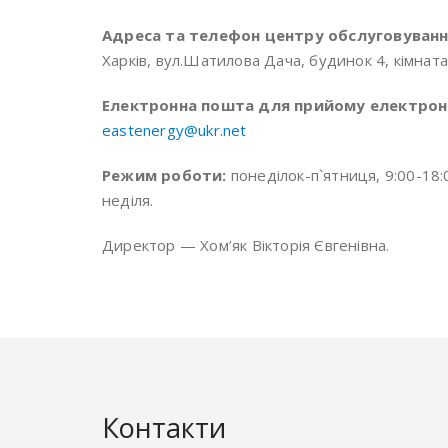
Адреса та телефон центру обслуговуванн
Харків, вул.Шатилова Дача, будинок 4, кімнат
Електронна пошта для прийому електронн
eastenergy@ukr.net
Р
ежим роботи:
понеділок-п`ятниця, 9:00-18:0
неділя.
Директор — Хом’як Вікторія Євгенівна.
Контакти