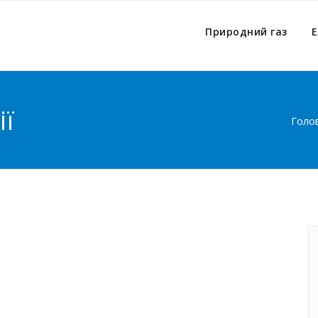
Природний газ
Е
ії
Голо