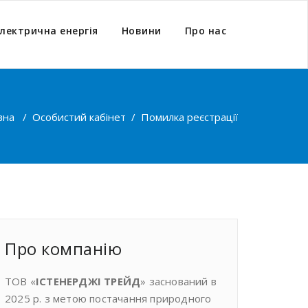
лектрична енергія
Новини
Про нас
вна
/
Особистий кабінет
/
Помилка реєстрації
Про компанiю
ТОВ «
ІСТЕНЕРДЖІ ТРЕЙД
» заснований в
2025 р. з метою постачання природного